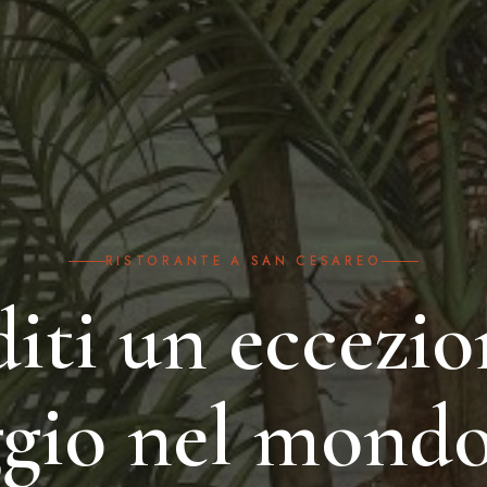
RISTORANTE A SAN CESAREO
iti un eccezio
ggio nel mondo