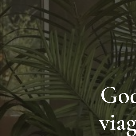
God
via